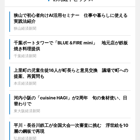
狭山で初心者向けAI活用セミナー 仕事や暮らしに使える
実践法紹介
狭山経済新聞
千葉ポートタワーで「BLUE＆FIRE mini」 地元店が鉄板
焼き料理提供
千葉経済新聞
上里町の児童生徒16人が町長らと意見交換 議場で町への
提案、再質問も
本庄経済新聞
河内小阪の「cuisine HAGI」が2周年 旬の食材使い、日
替わりで
東大阪経済新聞
平川・長谷川鉄工が全国大会一次審査に挑む 浮世絵を10
層の鋼板で再現
弘前経済新聞