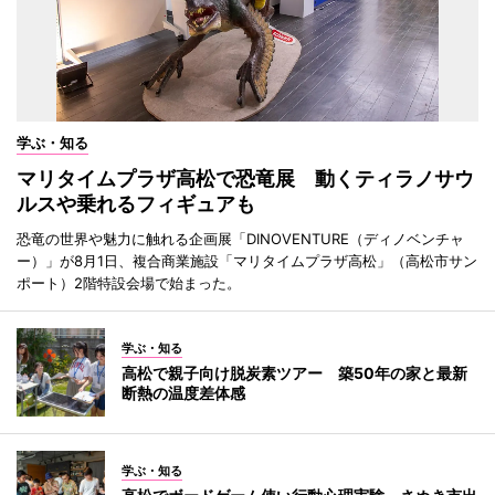
学ぶ・知る
マリタイムプラザ高松で恐竜展 動くティラノサウ
ルスや乗れるフィギュアも
恐竜の世界や魅力に触れる企画展「DINOVENTURE（ディノベンチャ
ー）」が8月1日、複合商業施設「マリタイムプラザ高松」（高松市サン
ポート）2階特設会場で始まった。
学ぶ・知る
高松で親子向け脱炭素ツアー 築50年の家と最新
断熱の温度差体感
学ぶ・知る