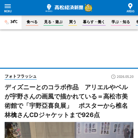
34°C
食べる
見る・遊ぶ
買う
暮らす・働く
学ぶ・知る
フォトフラッシュ
2026.05.20
ディズニーとのコラボ作品 アリエルやベル
が宇野さんの画風で描かれている＝高松市美
術館で「宇野亞喜良展」 ポスターから椎名
林檎さんCDジャケットまで926点