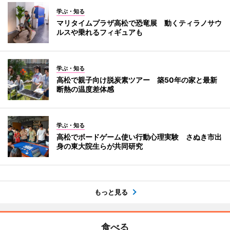
学ぶ・知る
マリタイムプラザ高松で恐竜展 動くティラノサウ
ルスや乗れるフィギュアも
学ぶ・知る
高松で親子向け脱炭素ツアー 築50年の家と最新
断熱の温度差体感
学ぶ・知る
高松でボードゲーム使い行動心理実験 さぬき市出
身の東大院生らが共同研究
もっと見る
食べる