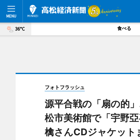
食べる
36°C
フォトフラッシュ
源平合戦の「扇の的」
松市美術館で「宇野亞
檎さんCDジャケットま