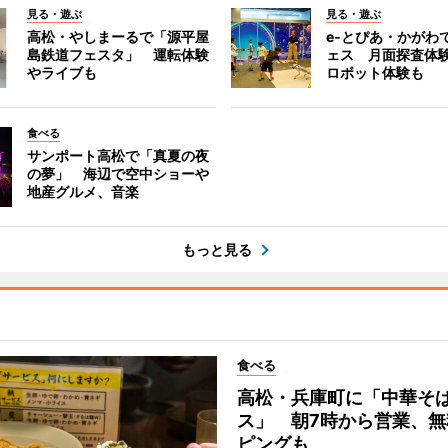
見る・遊ぶ
見る・遊ぶ
高松・やしまーるで「源平屋
e-とぴあ・かがわ
島鉄道フェスタ」 運転体験
ェス 月面探査体験
やライブも
ロボット体験も
食べる
サンポート高松で「真夏の夜
の夢」 海辺で空中ショーや
地産グルメ、音楽
もっと見る
食べる
高松・兵庫町に「中華そ
ス」 朝7時から営業、無
ピングも