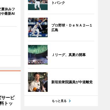
トバンク
で夏休みフ
や最新AI
プロ野球・ＤｅＮＡ２―１
広島
Ｊリーグ、真夏の開幕
新垣前衆院議員が中道離党
ばサービ
もっと見る
料トッ