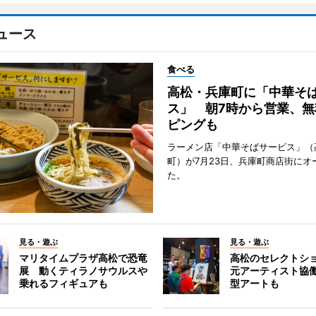
ュース
食べる
高松・兵庫町に「中華そ
ス」 朝7時から営業、無
ピングも
ラーメン店「中華そばサービス」（
町）が7月23日、兵庫町商店街にオ
た。
見る・遊ぶ
見る・遊ぶ
マリタイムプラザ高松で恐竜
高松のセレクトシ
展 動くティラノサウルスや
元アーティスト協
乗れるフィギュアも
型アートも