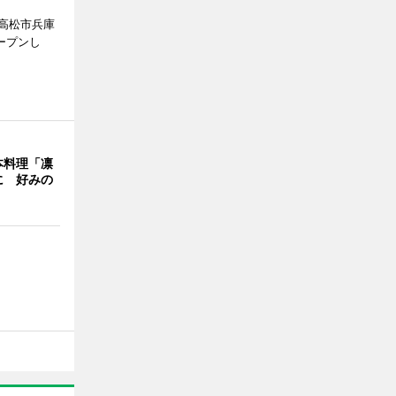
高松市兵庫
ープンし
本料理「凛
に 好みの