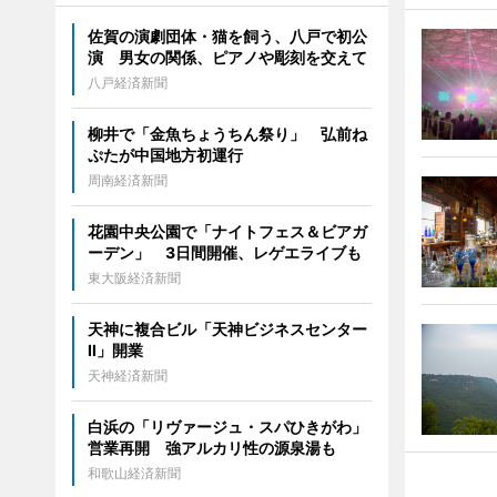
佐賀の演劇団体・猫を飼う、八戸で初公
演 男女の関係、ピアノや彫刻を交えて
八戸経済新聞
柳井で「金魚ちょうちん祭り」 弘前ね
ぷたが中国地方初運行
周南経済新聞
花園中央公園で「ナイトフェス＆ビアガ
ーデン」 3日間開催、レゲエライブも
東大阪経済新聞
天神に複合ビル「天神ビジネスセンター
II」開業
天神経済新聞
白浜の「リヴァージュ・スパひきがわ」
営業再開 強アルカリ性の源泉湯も
和歌山経済新聞