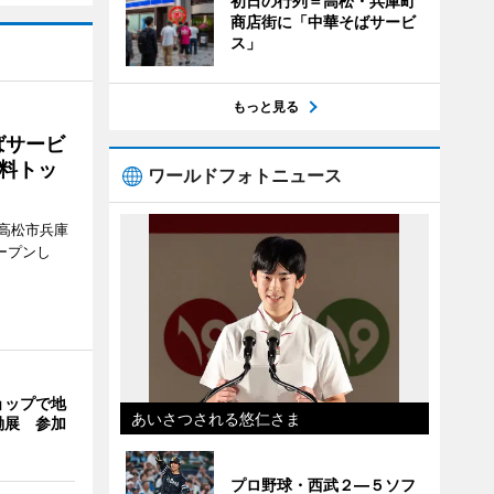
初日の行列＝高松・兵庫町
商店街に「中華そばサービ
ス」
もっと見る
ばサービ
料トッ
ワールドフォトニュース
高松市兵庫
ープンし
ョップで地
あいさつされる悠仁さま
働展 参加
プロ野球・西武２―５ソフ