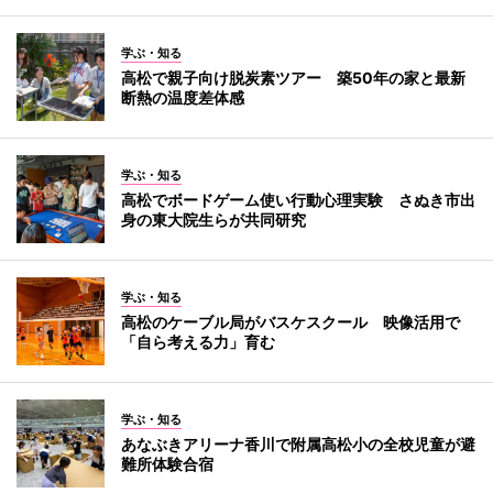
学ぶ・知る
高松で親子向け脱炭素ツアー 築50年の家と最新
断熱の温度差体感
学ぶ・知る
高松でボードゲーム使い行動心理実験 さぬき市出
身の東大院生らが共同研究
学ぶ・知る
高松のケーブル局がバスケスクール 映像活用で
「自ら考える力」育む
学ぶ・知る
あなぶきアリーナ香川で附属高松小の全校児童が避
難所体験合宿