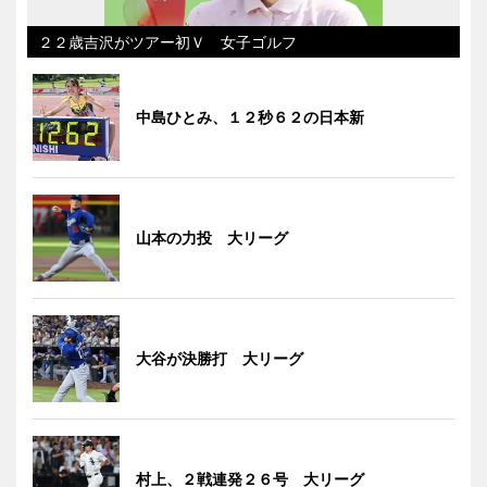
２２歳吉沢がツアー初Ｖ 女子ゴルフ
中島ひとみ、１２秒６２の日本新
山本の力投 大リーグ
大谷が決勝打 大リーグ
村上、２戦連発２６号 大リーグ